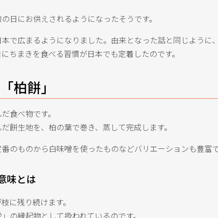
句の日にお供えされるようになったそうです。
日本で広まるようになりました。由来となった話と同じように
日にちまきを食べる習慣が日本でも定着したのです。
2「柏餅」
んだ食べ物です。
んだ餅生地を、柏の葉で巻き、蒸して完成します。
定番のものから白味噌を使ったものなどバリエーションも豊富
意味とは
が枝に残り続けます。
栄」の縁起物として扱われているのです。