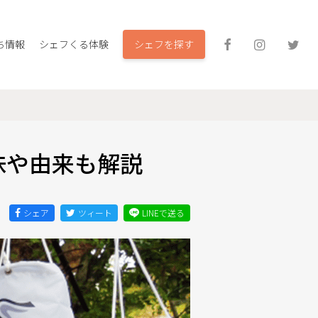
シェフを探す
ち情報
シェフくる体験
味や由来も解説
シェア
ツィート
LINEで送る