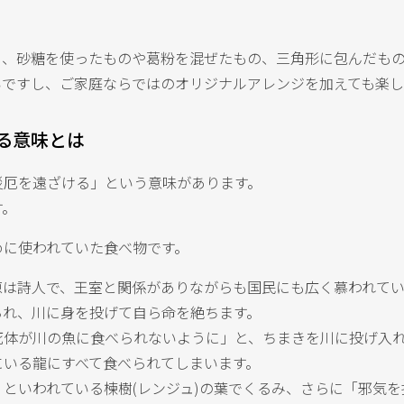
り、砂糖を使ったものや葛粉を混ぜたもの、三角形に包んだも
いですし、ご家庭ならではのオリジナルアレンジを加えても楽し
る意味とは
災厄を遠ざける」という意味があります。
す。
めに使われていた食べ物です。
原は詩人で、王室と関係がありながらも国民にも広く慕われて
られ、川に身を投げて自ら命を絶ちます。
死体が川の魚に食べられないように」と、ちまきを川に投げ入
にいる龍にすべて食べられてしまいます。
といわれている楝樹(レンジュ)の葉でくるみ、さらに「邪気