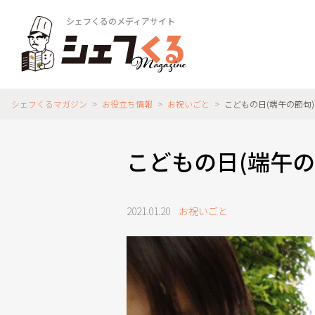
シェフくるのメディアサイト
シェフくるマガジン
>
お役立ち情報
>
お祝いごと
>
こどもの日(端午の節句
こどもの日(端午
2021.01.20
お祝いごと