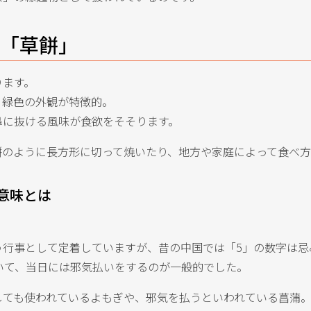
3「草餅」
ります。
、緑色の外観が特徴的。
鼻に抜ける風味が食欲をそそります。
餅のように長方形に切って焼いたり、地方や家庭によって食べ方
意味とは
行事として定着していますが、昔の中国では「5」の数字は忌
いて、当日には邪気払いをするのが一般的でした。
しても使われているよもぎや、邪気を払うといわれている菖蒲