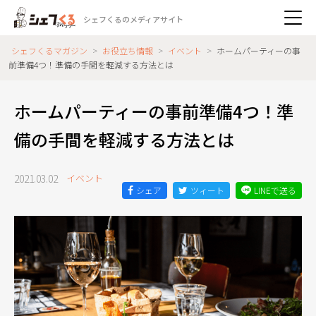
シェフくるのメディアサイト
シェフくるマガジン
>
お役立ち情報
>
イベント
>
ホームパーティーの事
前準備4つ！準備の手間を軽減する方法とは
ホームパーティーの事前準備4つ！準
備の手間を軽減する方法とは
2021.03.02
イベント
シェア
ツィート
LINEで送る