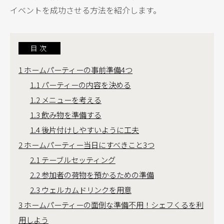
イベントを成功させる方法を紹介します。
目次
1
ホームパーティーの事前準備4つ
1.1
パーティーの内容を決める
1.2
メニューを考える
1.3
飲み物を準備する
1.4
後片付けしやすいように工夫
2
ホームパーティー当日にすべきこと3つ
2.1
テーブルセッティング
2.2
参加者の荷物を預かるための準備
2.3
ウェルカムドリンクを用意
3
ホームパーティーの面倒な準備不用！シェフくるを利
用しよう