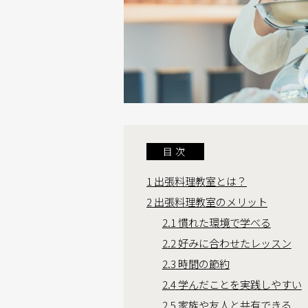
目次
1
出張料理教室とは？
2
出張料理教室のメリット
2.1
慣れた環境で学べる
2.2
好みに合わせたレッスン
2.3
時間の節約
2.4
学んだことを実践しやすい
2.5
家族や友人と共有できる