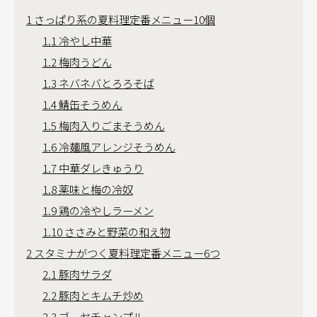
1
さっぱり系の夏料理定番メニュー10個
1.1
冷やし中華
1.2
梅肉うどん
1.3
ネバネバとろろそば
1.4
鯖缶そうめん
1.5
梅肉入りごまそうめん
1.6
冷麺風アレンジそうめん
1.7
中華ダレきゅうり
1.8
薬味と梅の冷奴
1.9
鶏の冷やしラーメン
1.10
ささみと野菜の和え物
2
スタミナがつく夏料理定番メニュー6つ
2.1
豚肉サラダ
2.2
豚肉とキムチ炒め
2.3
ゴーヤチャンプルー