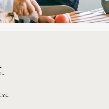
い
れる
くなる