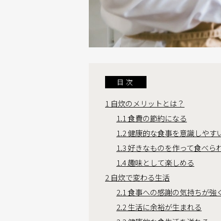
目次
1
自炊のメリットとは？
1.1
食費の節約になる
1.2
健康的な食事を意識しやす
1.3
好きなものを作って食べら
1.4
趣味として楽しめる
2
自炊で変わる生活
2.1
食事への感謝の気持ちが強
2.2
生活に余裕が生まれる