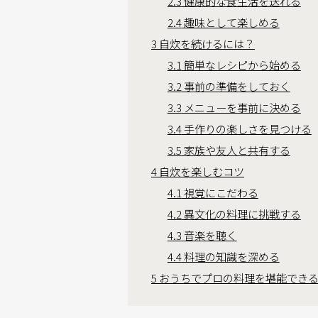
2.3
健康的な食生活を送れる
2.4
趣味として楽しめる
3
自炊を続けるには？
3.1
簡単なレシピから始める
3.2
事前の準備をしておく
3.3
メニューを事前に決める
3.4
手作りの楽しさを見つける
3.5
家族や友人と共有する
4
自炊を楽しむコツ
4.1
視覚にこだわる
4.2
異文化の料理に挑戦する
4.3
音楽を聴く
4.4
料理の知識を深める
5
おうちでプロの料理を堪能でき