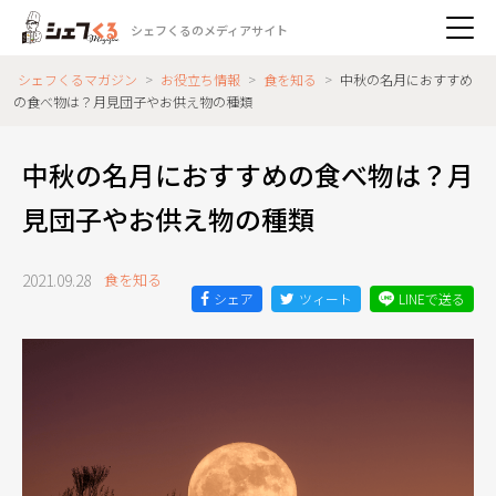
シェフくるのメディアサイト
シェフくるマガジン
>
お役立ち情報
>
食を知る
>
中秋の名月におすすめ
の食べ物は？月見団子やお供え物の種類
中秋の名月におすすめの食べ物は？月
見団子やお供え物の種類
2021.09.28
食を知る
シェア
ツィート
LINEで送る