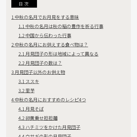
目次
1
中秋の名月でお月見をする意味
1.1
中秋の名月は秋の稲の豊作を祈る行事
1.2
中国から伝わった行事
2
中秋の名月にお供えする食べ物は？
2.1
月見団子の形は地域によって異なる
2.2
月見団子の数は？
3
月見団子以外のお供え物
3.1
ススキ
3.2
里芋
4
中秋の名月におすすめのレシピ4つ
4.1
月見そば
4.2
卵黄乗せ担担麺
4.3
ハチミツをかけた月見団子
4.4
ウサギの形の月見団子