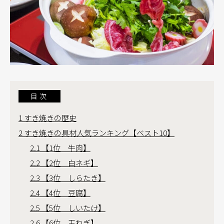
目次
1
すき焼きの歴史
2
すき焼きの具材人気ランキング【ベスト10】
2.1
【1位 牛肉】
2.2
【2位 白ネギ】
2.3
【3位 しらたき】
2.4
【4位 豆腐】
2.5
【5位 しいたけ】
2.6
【6位 玉ねぎ】