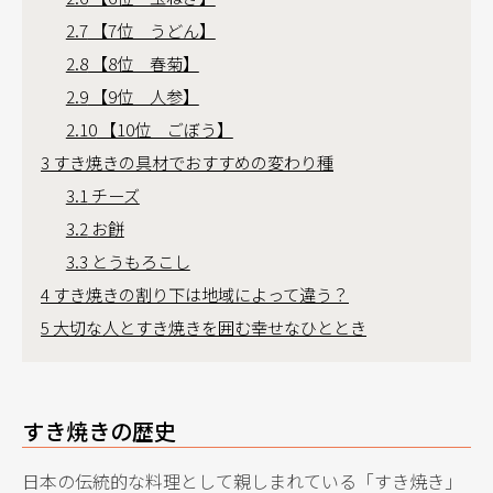
2.7
【7位 うどん】
2.8
【8位 春菊】
2.9
【9位 人参】
2.10
【10位 ごぼう】
3
すき焼きの具材でおすすめの変わり種
3.1
チーズ
3.2
お餅
3.3
とうもろこし
4
すき焼きの割り下は地域によって違う？
5
大切な人とすき焼きを囲む幸せなひととき
すき焼きの歴史
日本の伝統的な料理として親しまれている「すき焼き」