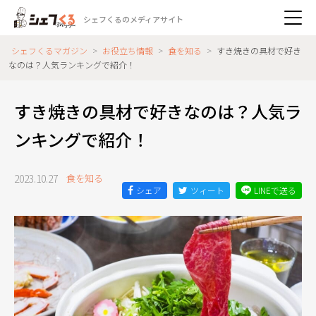
シェフくるのメディアサイト
シェフくるマガジン
>
お役立ち情報
>
食を知る
>
すき焼きの具材で好き
なのは？人気ランキングで紹介！
すき焼きの具材で好きなのは？人気ラ
ンキングで紹介！
2023.10.27
食を知る
シェア
ツィート
LINEで送る