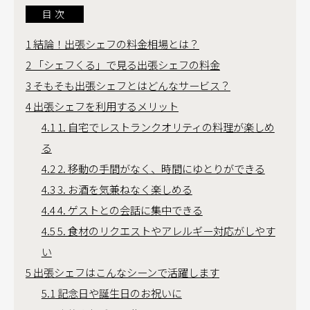
目次
1
結論！出張シェフの料金相場とは？
2
「シェフくる」で見る出張シェフの料金
3
そもそも出張シェフとはどんなサービス？
4
出張シェフを利用するメリット
4.1
1. 自宅でレストランクオリティの料理が楽しめ
る
4.2
2. 移動の手間がなく、時間にゆとりができる
4.3
3. お酒を気兼ねなく楽しめる
4.4
4. ゲストとの会話に集中できる
4.5
5. 食材のリクエストやアレルギー対応がしやす
い
5
出張シェフはこんなシーンで活躍します
5.1
記念日や誕生日のお祝いに