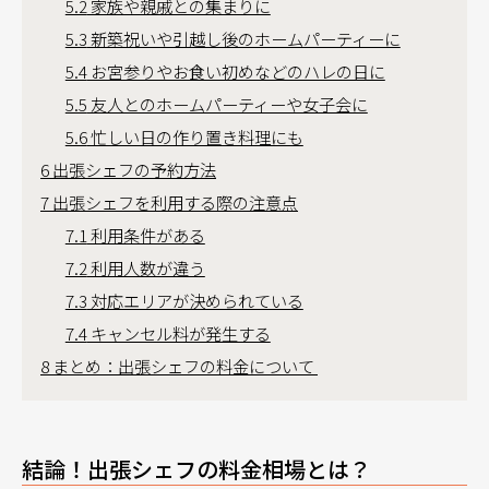
5.2
家族や親戚との集まりに
5.3
新築祝いや引越し後のホームパーティーに
5.4
お宮参りやお食い初めなどのハレの日に
5.5
友人とのホームパーティーや女子会に
5.6
忙しい日の作り置き料理にも
6
出張シェフの予約方法
7
出張シェフを利用する際の注意点
7.1
利用条件がある
7.2
利用人数が違う
7.3
対応エリアが決められている
7.4
キャンセル料が発生する
8
まとめ：出張シェフの料金について
結論！出張シェフの料金相場とは？