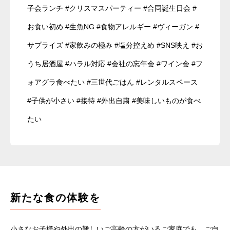
子会ランチ #クリスマスパーティー #合同誕生日会 #
お食い初め #生魚NG #食物アレルギー #ヴィーガン #
サプライズ #家飲みの極み #塩分控えめ #SNS映え #お
うち居酒屋 #ハラル対応 #会社の忘年会 #ワイン会 #フ
ォアグラ食べたい #三世代ごはん #レンタルスペース
#子供が小さい #接待 #外出自粛 #美味しいものが食べ
たい
新たな食の体験を
小さなお子様や外出の難しいご高齢の方がいるご家庭でも、ご自