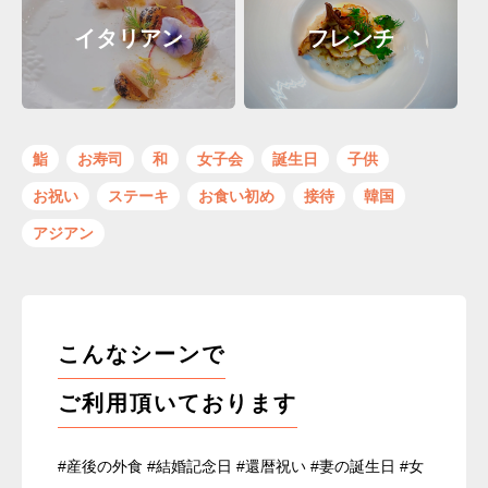
イタリアン
フレンチ
鮨
お寿司
和
女子会
誕生日
子供
お祝い
ステーキ
お食い初め
接待
韓国
アジアン
こんなシーンで
ご利用頂いております
#産後の外食 #結婚記念日 #還暦祝い #妻の誕生日 #女