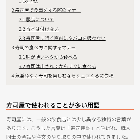
1.18
下駄
2
寿司屋で食事をする際のマナー
2.1
服装について
2.2
香水は付けない
2.3
寿司屋に行く直前にタバコを吸わない
3
寿司の食べ方に関するマナー
3.1
味が薄いネタから食べる
3.2
寿司は出されてからすぐに食べる
4
気兼ねなく寿司を楽しむならシェフくるに依頼
寿司屋で使われることが多い用語
寿司屋には、一般の飲食店とは少し異なる独特の言葉が
あります。こうした言葉は「寿司用語」と呼ばれ、職人
同士の会話や注文のやり取りの中で使われてきました。