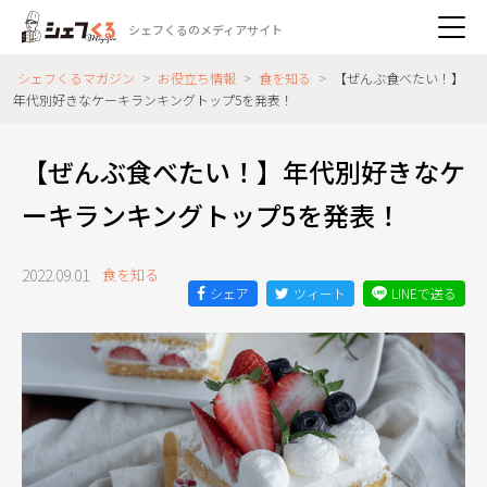
シェフくるのメディアサイト
シェフくるマガジン
>
お役立ち情報
>
食を知る
>
【ぜんぶ食べたい！】
年代別好きなケーキランキングトップ5を発表！
【ぜんぶ食べたい！】年代別好きなケ
ーキランキングトップ5を発表！
2022.09.01
食を知る
シェア
ツィート
LINEで送る