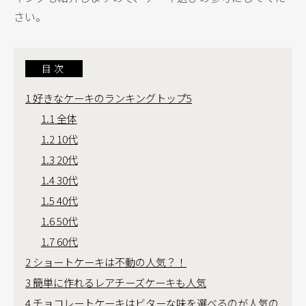
さい。
目次
1
好きなケーキのランキングトップ5
1.1
全体
1.2
10代
1.3
20代
1.4
30代
1.5
40代
1.6
50代
1.7
60代
2
ショートケーキは不動の人気？！
3
簡単に作れるレアチーズケーキも人気
4
チョコレートケーキはビターな味を選べるのが人気の