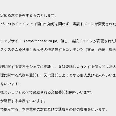
に定める意味を有するものとします。
efkuru.jpドメイン上（理由の如何を問わず、当該ドメインが変更さ
イト（https:// chefkuru.jp/。但し、当該ドメインが変更さ
ビスシステムを利用し表示その他送信するコンテンツ（文章、画像、動
料理に関する業務をシェフに委託し、又は委託しようとする個人又は法
料理に関する業務を受託し、又は受託しようとする個人及び法人をいい
称をいいます。
客様とシェフとの間で締結される業務委託契約をいいます。
フが遂行する業務をいいます。
上で提示する、本件業務の対価及び交通費その他の費用をいいます。