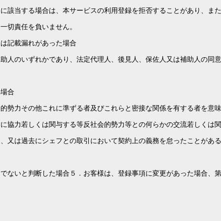
由に該当する場合は、本サービスの利用登録を拒否することがあり、ま
は一切責任を負いません。
又は記載漏れがあった場合
補助人のいずれかであり、法定代理人、後見人、保佐人又は補助人の同
の場合
会的勢力その他これに準ずる者及びこれらと密接な関係を有する者を意
営に協力若しくは関与する等反社会的勢力等との何らかの交流若しくは
て、又は過去にシェフとの取引において契約上の義務を怠ったことがあ
当でないと判断した場合５．お客様は、登録事項に変更があった場合、