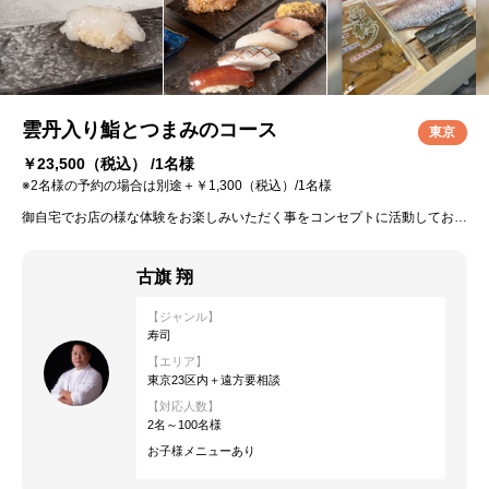
雲丹入り鮨とつまみのコース
東京
￥23,500
（税込） /1名様
※2名様の予約の場合は別途＋￥1,300（税込）/1名様
御自宅でお店の様な体験をお楽しみいただく事をコンセプトに活動しております。 お皿、お箸などこちらでご用意しております。 ごゆっくりとお食事をお楽しみください
古旗 翔
【ジャンル】
寿司
【エリア】
東京23区内＋遠方要相談
【対応人数】
2名～100名様
お子様メニューあり