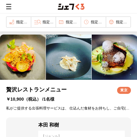
指定なし
指定なし
指定なし
指定なし
指定なし
贅沢レストランメニュー
東京
￥10,900
（税込） /1名様
私がご提供する出張料理サービスは、 仕込んだ食材をお持ちし、ご自宅(施設)のキッチンをお借りして、料理をご提供いたします。 お皿、カトラリーなどもご用意し、テーブルセッティング、サービスなどお料理以外にも楽しんでいただけるよう心がけております。 食事後の片付け、清掃などもお任せいただき、ご自宅でレストラン気分を味わっていただけるサービスです。 ご友人を呼んでのワイワイ楽しいパーティー、ご家族や大切な方との特別な記念日。 カジュアル～ラグジュアリーなご利用まで幅広く楽しんでいただいております。 アレルギー、苦手な食材、召し上がりたい食材など、ご要望がございましたら、ご遠慮なく仰って下さい。 皆様に私のお料理、サービスをお届け出来るのを楽しみにお待ちしております。
本田 和樹
【ジャンル】