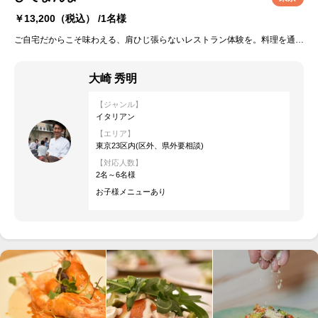
￥13,200
（税込） /1名様
ご自宅だからこそ味わえる、肩ひじ張らないレストラン体験を。料理を通して、思い出に残る時間をお届けします。
大崎 秀明
【ジャンル】
イタリアン
【エリア】
東京23区内(区外、県外要相談)
【対応人数】
2名～6名様
お子様メニューあり