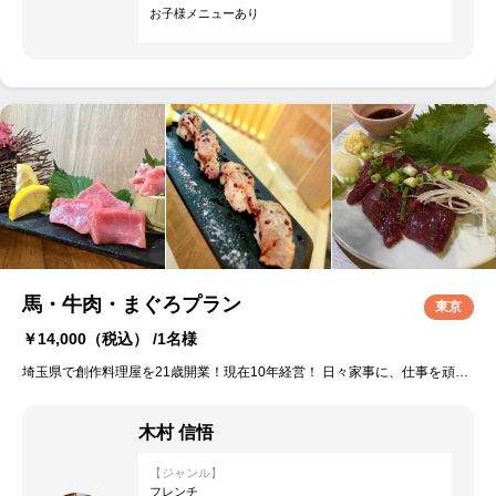
お子様メニューあり
馬・牛肉・まぐろプラン
東京
￥14,000
（税込） /1名様
埼玉県で創作料理屋を21歳開業！現在10年経営！ 日々家事に、仕事を頑張る女性に喜んで頂けるように、五感で楽しめる料理を作ります！
木村 信悟
【ジャンル】
フレンチ