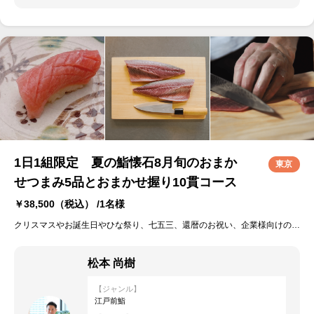
1日1組限定 夏の鮨懐石8月旬のおまか
東京
せつまみ5品とおまかせ握り10貫コース
￥38,500
（税込） /1名様
クリスマスやお誕生日やひな祭り、七五三、還暦のお祝い、企業様向けの歓送迎会やイベント、パーティーなど大人数でのご利用など、特別な日もそうでない日も、大切な方との『ハレとケ』のシーンに極上の鮨体験をご提供いたします。
松本 尚樹
【ジャンル】
江戸前鮨