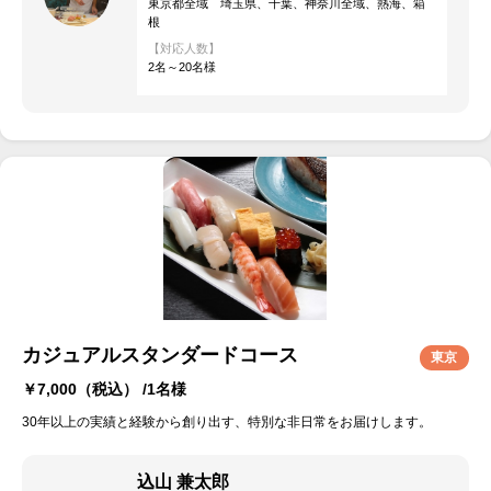
東京都全域 埼玉県、千葉、神奈川全域、熱海、箱
根
【対応人数】
2名～20名様
カジュアルスタンダードコース
東京
￥7,000
（税込） /1名様
30年以上の実績と経験から創り出す、特別な非日常をお届けします。
込山 兼太郎