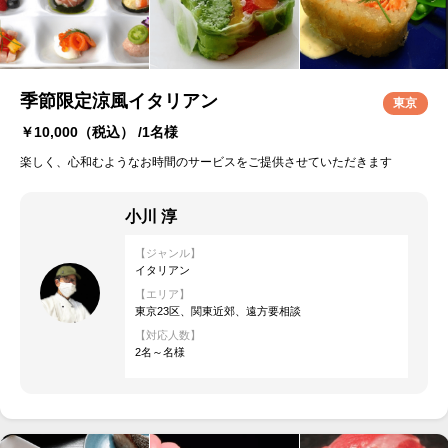
季節限定涼風イタリアン
東京
￥10,000
（税込） /1名様
楽しく、心和むようなお時間のサービスをご提供させていただきます
小川 淳
【ジャンル】
イタリアン
【エリア】
東京23区、関東近郊、遠方要相談
【対応人数】
2名～名様