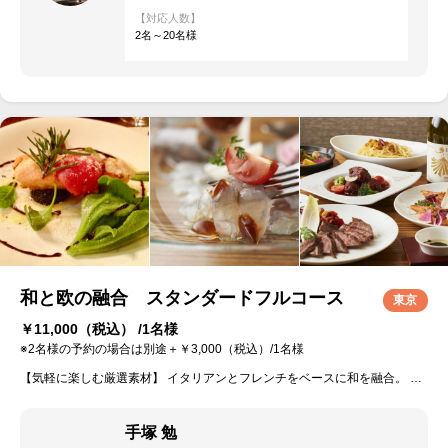
【対応人数】
2名～20名様
和と欧の融合 スタンダードフルコース
東京
￥11,000
（税込） /1名様
※2名様の予約の場合は別途＋￥3,000（税込）/1名様
【気軽に楽しむ厳選素材】 イタリアンとフレンチをベースに和を融合。 新鮮な有機野菜や旬の食材を活かした優しいお料理を提供致します。 アレルギーや苦手な食材等の変更、有機野菜を使用したバーニャカウダを一品に入れて欲しいなど、お気軽にご相談下さい。 ※ご自宅やレンタルキッチン、パーティースペース等、既存のお皿の状況に応じて盛り付けて提供致します。 ※ご予約の人数に応じてサポートスタッフを１名同行させて頂きます。 お客様にゆっくりお食事を楽しんで頂く為、サポートスタッフ１名分の交通費のご負担をお願い致します。
手塚 勉