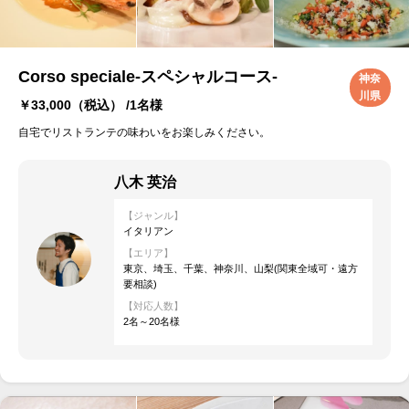
Corso speciale-スペシャルコース-
神奈
川県
￥33,000
（税込） /1名様
自宅でリストランテの味わいをお楽しみください。
八木 英治
【ジャンル】
イタリアン
【エリア】
東京、埼玉、千葉、神奈川、山梨(関東全域可・遠方
要相談)
【対応人数】
2名～20名様