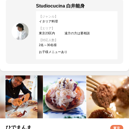
Studiocucina 白井能身
【ジャンル】
イタリア料理
【エリア】
東京23区内 遠方の方は要相談
【対応人数】
2名～30名様
お子様メニューあり
ひでまんま
東京