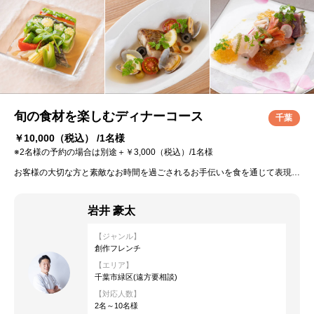
旬の食材を楽しむディナーコース
千葉
￥10,000
（税込） /1名様
※2名様の予約の場合は別途＋￥3,000（税込）/1名様
お客様の大切な方と素敵なお時間を過ごされるお手伝いを食を通じて表現させて頂きます。
岩井 豪太
【ジャンル】
創作フレンチ
【エリア】
千葉市緑区(遠方要相談)
【対応人数】
2名～10名様