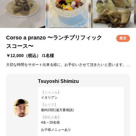
Corso a pranzo 〜ランチプリフィック
東京
スコース〜
￥12,000
（税込） /1名様
大切な時間をサポート出来る様に、お手伝いさせて頂きたいと思います。 メニューご提案内容に関しましては、一例となります。 季節により、食材の内容がかわります。 ランチタイム限定のコースとなります。
Tsuyoshi Shimizu
【ジャンル】
イタリアン
【エリア】
都内23区(遠方要相談)
【対応人数】
4名～20名様
お子様メニューあり