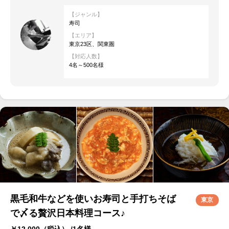
【ジャンル】
寿司
【エリア】
東京23区、関東圏
【対応人数】
4名～500名様
黒毛和牛などを使いお寿司と手打ちそば
東京
で〆る贅沢日本料理コース♪
￥12,000
（税込） /1名様