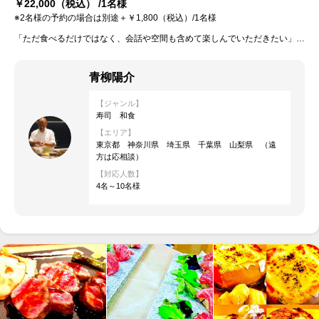
￥22,000
（税込） /1名様
※2名様の予約の場合は別途＋￥1,800（税込）/1名様
「ただ食べるだけではなく、会話や空間も含めて楽しんでいただきたい」 そんな思いで、一貫一貫丁寧にお作りしております。 ご家族でのお食事、記念日、接待、ホームパーティーなど、特別な時間のお手伝いができましたら幸いです。
青柳陽介
【ジャンル】
寿司 和食
【エリア】
東京都 神奈川県 埼玉県 千葉県 山梨県 （遠
方は応相談）
【対応人数】
4名～10名様