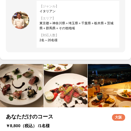
【ジャンル】
イタリアン
【エリア】
東京都＋神奈川県＋埼玉県＋千葉県＋栃木県＋茨城
県＋群馬県＋その他地域
【対応人数】
2名～20名様
あなただけのコース
大阪
￥8,800
（税込） /1名様