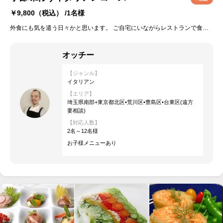
￥9,800
（税込） /1名様
外食にも気を遣う日々かと思います。 ご自宅にいながらレストランで食事をしてるかのような気分はいかがでしょうか？ 記念日利用や日頃のご褒美でも、、、時には今日は家事休んじゃおうかな？ そんなときにお役に立てたら嬉しいです。 (シーンに合わせて料理内容もご相談ください。) 楽しい時間をご提供できれば幸いです。
オッチー
【ジャンル】
イタリアン
【エリア】
埼玉県南部+東京都北区•荒川区•豊島区•台東区(遠方
要相談)
【対応人数】
2名～12名様
お子様メニューあり