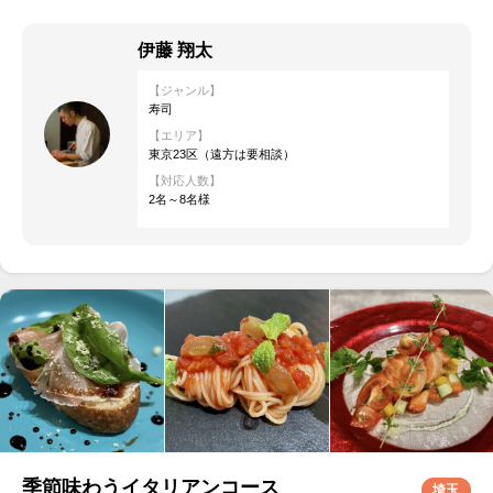
伊藤 翔太
【ジャンル】
寿司
【エリア】
東京23区（遠方は要相談）
【対応人数】
2名～8名様
季節味わうイタリアンコース
埼玉