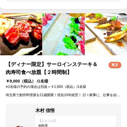
【ディナー限定】サーロインステーキ＆
東京
肉寿司食べ放題【２時間制】
￥9,000
（税込） /1名様
※2名様の予約の場合は別途＋￥1,800（税込）/1名様
埼玉県で創作料理屋を21歳開業！現在10年経営！ 日々家事に、仕事を頑張る女性に喜んで頂けるように、五感で楽しめる料理を作ります！
木村 信悟
【ジャンル】
肉料理