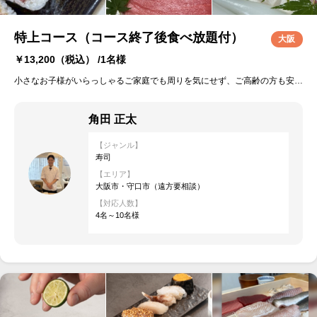
特上コース（コース終了後食べ放題付）
大阪
￥13,200
（税込） /1名様
小さなお子様がいらっしゃるご家庭でも周りを気にせず、ご高齢の方も安心してゆっくりとお食事をお楽しみいただけます。 パーティや記念日など、皆さまにとって心に残る素敵な思い出として、ぜひご利用ください。 極上のひとときと感動をお届けいたします。
角田 正太
【ジャンル】
寿司
【エリア】
大阪市・守口市（遠方要相談）
【対応人数】
4名～10名様