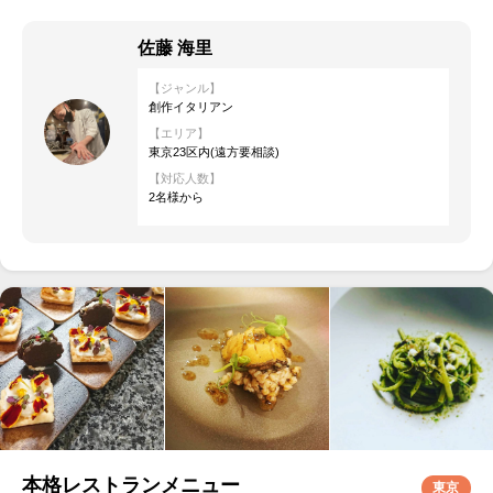
佐藤 海里
【ジャンル】
創作イタリアン
【エリア】
東京23区内(遠方要相談)
【対応人数】
2名様から
本格レストランメニュー
東京