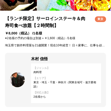
【ランチ限定】サーロインステーキ＆肉
東京
寿司食べ放題【２時間制】
￥8,000
（税込） /1名様
※2名様の予約の場合は別途＋￥1,600（税込）/1名様
埼玉県で創作料理屋を21歳開業！現在10年経営！ 日々家事に、仕事を頑張る女性に喜んで頂けるように、五感で楽しめる料理を作ります！
木村 信悟
【ジャンル】
肉料理
【エリア】
東京・埼玉・千葉・神奈川（関東全域可・遠方要相
談）
【対応人数】
2名様から