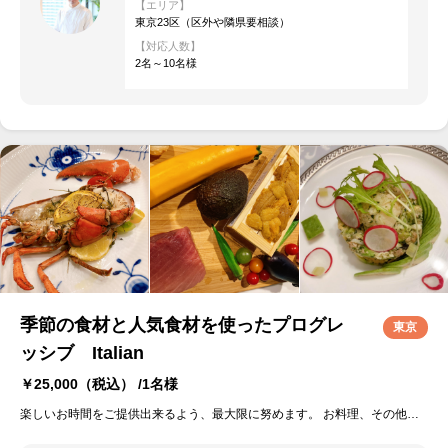
【エリア】
東京23区（区外や隣県要相談）
【対応人数】
2名～10名様
季節の食材と人気食材を使ったプログレ
東京
ッシブ Italian
￥25,000
（税込） /1名様
楽しいお時間をご提供出来るよう、最大限に努めます。 お料理、その他ご希望はお気軽に相談ください。 例、誕生日などのお祝い お花の用意 飲み物の用意 会場デコレーション 特製ホールケーキ アレルギー対応 などなど、お申し付けください。