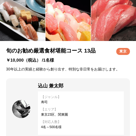
旬のお勧め厳選食材堪能コース 13品
東京
￥10,000
（税込） /1名様
30年以上の実績と経験から創り出す、特別な非日常をお届けします。
込山 兼太郎
【ジャンル】
寿司
【エリア】
東京23区、関東圏
【対応人数】
4名～500名様