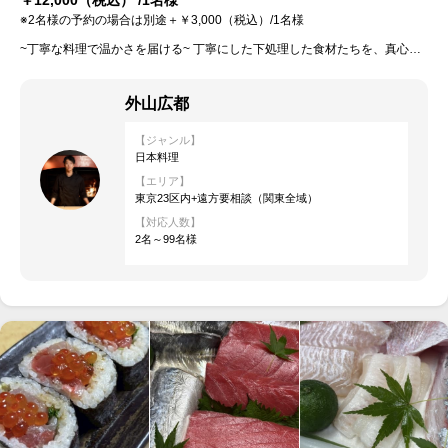
※2名様の予約の場合は別途＋￥3,000（税込）/1名様
~丁寧な料理で温かさを届ける~ 丁寧にした下処理した食材たちを、真心込めて食卓へお届けいたします♪ 美味しいは当たり前、それ以上の空間と価値を提供いたしますので、どうぞよろしくお願いいたします!!
外山広都
【ジャンル】
日本料理
【エリア】
東京23区内+遠方要相談（関東全域）
【対応人数】
2名～99名様