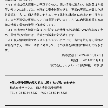
・ｃ）当社は個人情報への不正アクセス、個人情報の漏えい、滅失又はき損
等のリスクに対しては、合理的な安全対策を講じ、事業の実情に合致した経
営資源を注入し、個人情報のセキュリティ体制を継続的に向上させて行きま
す。また不適切な事項については是正を行います。さらに内部規程等を改め
個人情報を最善の状態で保護致します。
・ｄ）当社は個人情報の取扱いに関する苦情及び相談対応への内部規程を定
め、苦情及び相談には、迅速かつ誠実に対応致します。
・ｅ）個人情報保護マネジメントシステムについて、当社を取り巻く環境の
変化を踏まえ、適時・適切に見直して、その改善を継続的に推進して行きま
す。
最終改定日：2024 年 10月 28日
制定日：2011年11月1日
株式会社サックル 代表取締役 本多 渉
■個人情報保護の取り組みに関するお問い合わせ先
株式会社サックル 個人情報保護管理者
TEL： 03-5244-5237 FAX：03-5244-5238