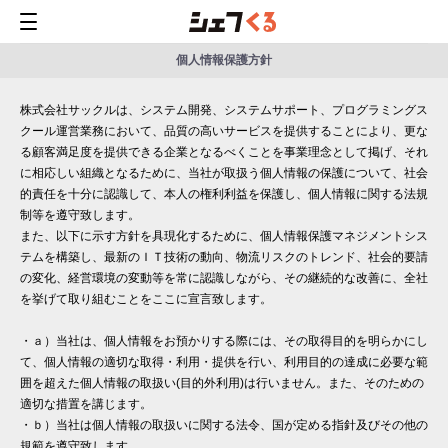
個人情報保護方針
株式会社サックルは、システム開発、システムサポート、プログラミングス
クール運営業務において、品質の高いサービスを提供することにより、更な
る顧客満足度を提供できる企業となるべくことを事業理念として掲げ、それ
に相応しい組織となるために、当社が取扱う個人情報の保護について、社会
的責任を十分に認識して、本人の権利利益を保護し、個人情報に関する法規
制等を遵守致します。
また、以下に示す方針を具現化するために、個人情報保護マネジメントシス
テムを構築し、最新のＩＴ技術の動向、物流リスクのトレンド、社会的要請
の変化、経営環境の変動等を常に認識しながら、その継続的な改善に、全社
を挙げて取り組むことをここに宣言致します。
・ａ）当社は、個人情報をお預かりする際には、その取得目的を明らかにし
て、個人情報の適切な取得・利用・提供を行い、利用目的の達成に必要な範
囲を超えた個人情報の取扱い(目的外利用)は行いません。また、そのための
適切な措置を講じます。
・ｂ）当社は個人情報の取扱いに関する法令、国が定める指針及びその他の
規範を遵守致します。