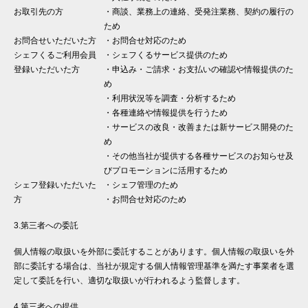
お取引先の方
・商談、業務上の連絡、受発注業務、契約の履行の
ため
お問合せいただいた方
・お問合せ対応のため
シェフくるご利用会員
・シェフくるサービス提供のため
登録いただいた方
・申込み・ご請求・お支払いの確認や情報提供のた
め
・利用状況等を調査・分析するため
・各種連絡や情報提供を行うため
・サービスの改良・改善または新サービス開発のた
め
・その他当社が提供する各種サービスのお知らせ及
びプロモーションに活用するため
シェフ登録いただいた
・シェフ管理のため
方
・お問合せ対応のため
3.第三者への委託
個人情報の取扱いを外部に委託することがあります。個人情報の取扱いを外
部に委託する場合は、当社が規定する個人情報管理基準を満たす事業者を選
定して委託を行い、適切な取扱いが行われるよう監督します。
4.第三者への提供