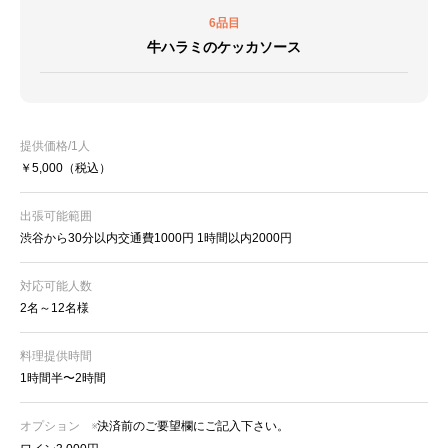
6品目
牛ハラミのケッカソース
提供価格/1人
￥5,000
（税込）
出張可能範囲
渋谷から30分以内交通費1000円 1時間以内2000円
対応可能人数
2名～12名様
料理提供時間
1時間半〜2時間
オプション
※決済前のご要望欄にご記入下さい。