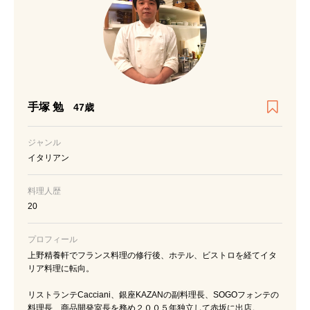
手塚 勉
47歳
ジャンル
イタリアン
料理人歴
20
プロフィール
上野精養軒でフランス料理の修行後、ホテル、ビストロを経てイタ
リア料理に転向。
リストランテCacciani、銀座KAZANの副料理長、SOGOフォンテの
料理長、商品開発室長を務め２００５年独立して赤坂に出店。