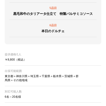
5品目
黒毛和牛のタリアータ仕立て 特製バルサミコソース
6品目
本日のドルチェ
提供価格/1人
￥8,800
（税込）
出張可能範囲
東京都＋神奈川県＋埼玉県＋千葉県＋栃木県＋茨城県＋群
馬県＋その他地域
対応可能人数
6名～20名様