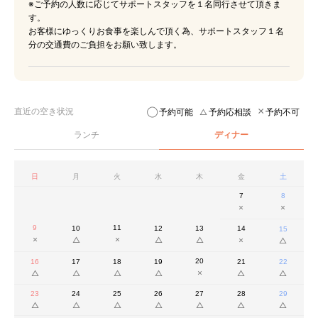
※ご予約の人数に応じてサポートスタッフを１名同行させて頂きま
す。
お客様にゆっくりお食事を楽しんで頂く為、サポートスタッフ１名
分の交通費のご負担をお願い致します。
直近の空き状況
予約可能
予約応相談
予約不可
ランチ
ディナー
日
月
火
水
木
金
土
7
8
9
11
10
12
13
14
15
20
16
17
18
19
21
22
23
24
25
26
27
28
29