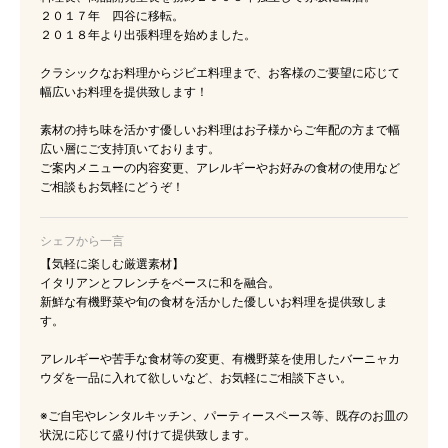
２０１７年 四谷に移転。
２０１８年より出張料理を始めました。
クラシックなお料理からジビエ料理まで、お客様のご要望に応じて
幅広いお料理を提供致します！
素材の持ち味を活かす優しいお料理はお子様からご年配の方まで幅
広い層にご支持頂いております。
ご案内メニューの内容変更、アレルギーやお好みの食材の使用など
ご相談もお気軽にどうぞ！
シェフから一言
【気軽に楽しむ厳選素材】
イタリアンとフレンチをベースに和を融合。
新鮮な有機野菜や旬の食材を活かした優しいお料理を提供致しま
す。
アレルギーや苦手な食材等の変更、有機野菜を使用したバーニャカ
ウダを一品に入れて欲しいなど、お気軽にご相談下さい。
※ご自宅やレンタルキッチン、パーティースペース等、既存のお皿の
状況に応じて盛り付けて提供致します。