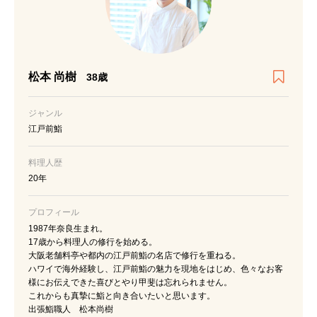
松本 尚樹
38歳
ジャンル
江戸前鮨
料理人歴
20年
プロフィール
1987年奈良生まれ。
17歳から料理人の修行を始める。
大阪老舗料亭や都内の江戸前鮨の名店で修行を重ねる。
ハワイで海外経験し、江戸前鮨の魅力を現地をはじめ、色々なお客
様にお伝えできた喜びとやり甲斐は忘れられません。
これからも真摯に鮨と向き合いたいと思います。
出張鮨職人 松本尚樹