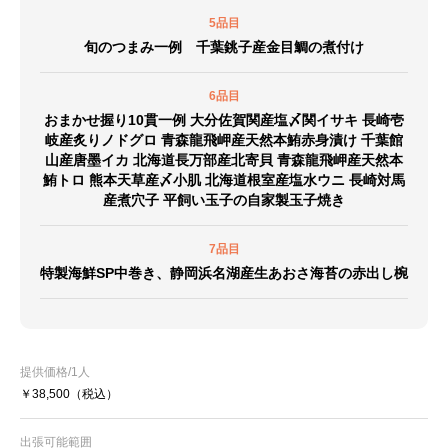
5品目
旬のつまみ一例 千葉銚子産金目鯛の煮付け
6品目
おまかせ握り10貫一例 大分佐賀関産塩〆関イサキ 長崎壱
岐産炙りノドグロ 青森龍飛岬産天然本鮪赤身漬け 千葉館
山産唐墨イカ 北海道長万部産北寄貝 青森龍飛岬産天然本
鮪トロ 熊本天草産〆小肌 北海道根室産塩水ウニ 長崎対馬
産煮穴子 平飼い玉子の自家製玉子焼き
7品目
特製海鮮SP中巻き、静岡浜名湖産生あおさ海苔の赤出し椀
提供価格/1人
￥38,500
（税込）
出張可能範囲