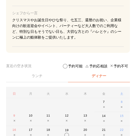
シェフから一言
クリスマスやお誕生日やひな祭り、七五三、還暦のお祝い、企業様
向けの歓送迎会やイベント、パーティーなど大人数でのご利用な
ど、特別な日もそうでない日も、大切な方との『ハレとケ』のシー
ンに極上の鮨体験をご提供いたします。
直近の空き状況
予約可能
予約応相談
予約不可
ランチ
ディナー
日
月
火
水
木
金
土
7
8
9
10
11
12
13
14
15
16
17
18
20
21
22
19