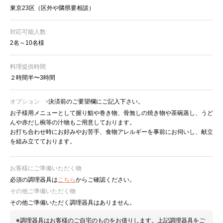
東京23区（区外や隣県要相談）
対応可能人数
2名～10名様
料理提供時間
２時間半〜3時間
オプション
※決済前のご要望欄にご記入下さい。
お子様用メニューとして握り鮨や巻き物、骨無しの焼き物や茶碗蒸し、うど
んや赤だし椀等の汁物もご用意しております。
お打ち合わせ時にお好みやお苦手、食物アレルギーを事前にお伺いし、献立
を組み立てております。
お客様にご準備いただく物
必須の調理器具は
こちら
からご確認ください。
その他ご準備いただく物
その他ご準備いただく調理器具はありません。
※調理器具はお客様のご自宅のものをお借りします。上記調理器具をご