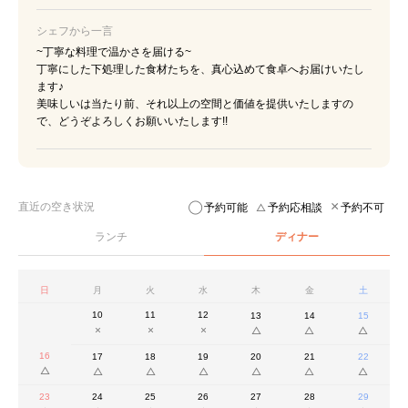
シェフから一言
~丁寧な料理で温かさを届ける~
丁寧にした下処理した食材たちを、真心込めて食卓へお届けいたし
ます♪
美味しいは当たり前、それ以上の空間と価値を提供いたしますの
で、どうぞよろしくお願いいたします!!
直近の空き状況
予約可能
予約応相談
予約不可
ランチ
ディナー
日
月
火
水
木
金
土
10
11
12
13
14
15
16
17
18
19
20
21
22
23
24
25
26
27
28
29