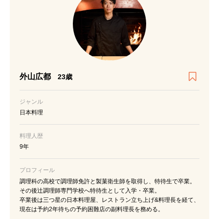
外山広都
23歳
ジャンル
日本料理
料理人歴
9年
プロフィール
調理科の高校で調理師免許と製菓衛生師を取得し、特待生で卒業。
その後辻調理師専門学校へ特待生として入学・卒業。
卒業後は三つ星の日本料理屋、レストラン立ち上げ&料理長を経て、
現在は予約2年待ちの予約困難店の副料理長を務める。