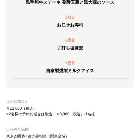
黒毛和牛ステーキ 発酵玉葱と黒大蒜のソース
5品目
お任せお寿司
6品目
手打ち塩蕎麦
7品目
自家製燻製ミルクアイス
提供価格/1人
￥12,000
（税込）
※2名様の予約の場合は別途＋￥3,000（税込）/1名様
出張可能範囲
東京23区内+遠方要相談（関東全域）