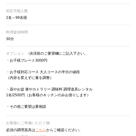
対応可能人数
2名～99名様
料理提供時間
30分
オプション
※決済前のご要望欄にご記入下さい。
・お子様プレート3000円
・お子様対応コース 大人コースの半分の値段
（内容を変えずに量を調整）
・器やお盆 箸やカトラリー 調味料 調理道具レンタル
1名/2500円（お客様のキッチンのみお借りします）
・その他ご要望は要相談
お客様にご準備いただく物
必須の調理器具は
こちら
からご確認ください。