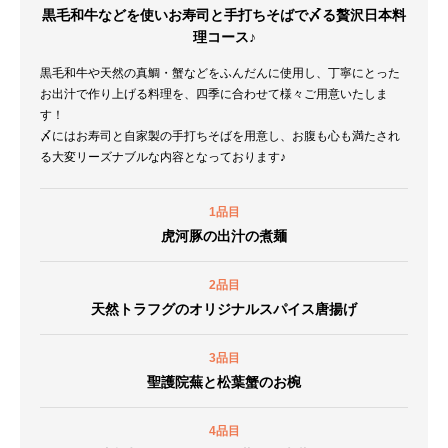
黒毛和牛などを使いお寿司と手打ちそばで〆る贅沢日本料
理コース♪
黒毛和牛や天然の真鯛・蟹などをふんだんに使用し、丁寧にとった
お出汁で作り上げる料理を、四季に合わせて様々ご用意いたしま
す！
〆にはお寿司と自家製の手打ちそばを用意し、お腹も心も満たされ
る大変リーズナブルな内容となっております♪
1品目
虎河豚の出汁の煮麺
2品目
天然トラフグのオリジナルスパイス唐揚げ
3品目
聖護院蕪と松葉蟹のお椀
4品目