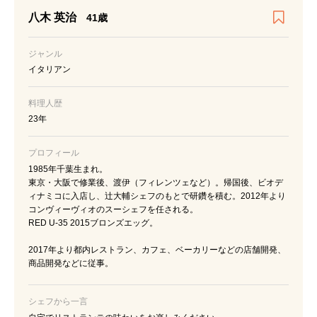
八木 英治
41歳
ジャンル
イタリアン
料理人歴
23年
プロフィール
1985年千葉生まれ。
東京・大阪で修業後、渡伊（フィレンツェなど）。帰国後、ビオデ
ィナミコに入店し、辻大輔シェフのもとで研鑽を積む。2012年より
コンヴィーヴィオのスーシェフを任される。
RED U-35 2015ブロンズエッグ。
2017年より都内レストラン、カフェ、ベーカリーなどの店舗開発、
商品開発などに従事。
シェフから一言