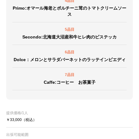
4品目
Primo:オマール海老とポルチーニ茸のトマトクリームソー
ス
5品目
Secondo:北海道大沼産和牛ヒレ肉のビステッカ
6品目
Dolce：メロンとサラダバーネットのラッテインピエディ
7品目
Caffe:コーヒー お茶菓子
提供価格/1人
￥33,000
（税込）
出張可能範囲