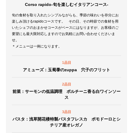
Corso rapido-旬を楽しむイタリアンコース-
旬の食材を取り入れたシンプルながらも、季節の味わいを存分にお
楽しみ頂けるrapidoコースです。 その日、その時節での食材を用
いたシェフのおまかせコースがベースにはなりますが、お客様のご
要望にも最大限対応しますのでお気軽にお問い合わせくださいま
せ。
＊メニューは一例になります。
1品目
アミューズ：玉蜀黍のzuppa 穴子のフリット
2品目
前菜：サーモンの低温調理 ポルチーニ香る白ワインソー
ス
3品目
パスタ：浅草開花楼特製パスタフレスカ ポモドーロとシ
チリア産オレガノ