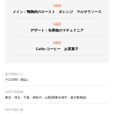
4品目
メイン：鴨胸肉のロースト オレンジ マルサラソース
5品目
デザート：旬果物のマチェドニア
6品目
Caffe:コーヒー お茶菓子
提供価格/1人
￥13,000
（税込）
出張可能範囲
東京、埼玉、千葉、神奈川、山梨(関東全域可・遠方要相談)
対応可能人数