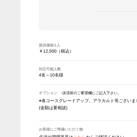
提供価格/1人
￥12,500
（税込）
対応可能人数
4名～10名様
オプション
※決済前のご要望欄にご記入下さい。
※各コースグレードアップ、アラカルト等ございま
(金額は要相談)
お客様にご準備いただく物
必須の調理器具は
こちら
からご確認ください。