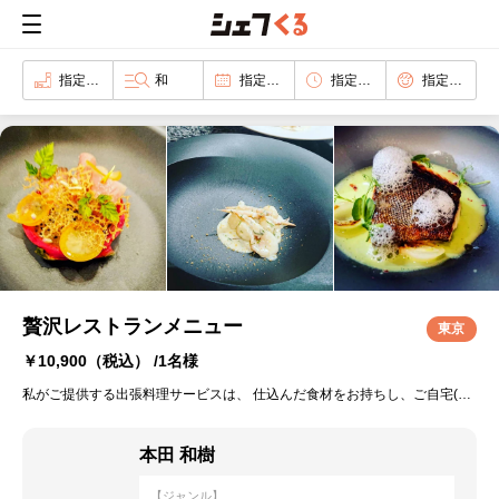
指定なし
和
指定なし
指定なし
指定なし
贅沢レストランメニュー
東京
￥10,900
（税込） /1名様
私がご提供する出張料理サービスは、 仕込んだ食材をお持ちし、ご自宅(施設)のキッチンをお借りして、料理をご提供いたします。 お皿、カトラリーなどもご用意し、テーブルセッティング、サービスなどお料理以外にも楽しんでいただけるよう心がけております。 食事後の片付け、清掃などもお任せいただき、ご自宅でレストラン気分を味わっていただけるサービスです。 ご友人を呼んでのワイワイ楽しいパーティー、ご家族や大切な方との特別な記念日。 カジュアル～ラグジュアリーなご利用まで幅広く楽しんでいただいております。 アレルギー、苦手な食材、召し上がりたい食材など、ご要望がございましたら、ご遠慮なく仰って下さい。 皆様に私のお料理、サービスをお届け出来るのを楽しみにお待ちしております。
本田 和樹
【ジャンル】