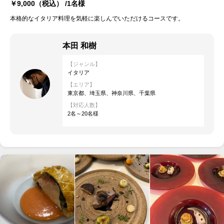
￥9,000
（税込） /1名様
本格的なイタリア料理を気軽に楽しんでいただけるコースです。
本田 和樹
【ジャンル】
イタリア
【エリア】
東京都、埼玉県、神奈川県、千葉県
【対応人数】
2名～20名様